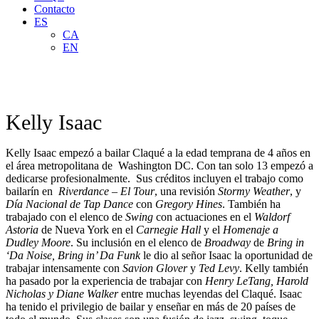
Contacto
ES
CA
EN
Kelly Isaac
Kelly Isaac empezó a bailar Claqué a la edad temprana de 4 años en
el área metropolitana de Washington DC. Con tan solo 13 empezó a
dedicarse profesionalmente. Sus créditos incluyen el trabajo como
bailarín en
Riverdance – El Tour
, una revisión
Stormy Weather
, y
Día Nacional de Tap Dance
con
Gregory Hines
. También ha
trabajado con el elenco de
Swing
con actuaciones en el
Waldorf
Astoria
de Nueva York en el
Carnegie Hall
y el
Homenaje a
Dudley Moore
. Su inclusión en el elenco de
Broadway
de
Bring in
‘Da Noise, Bring in’ Da Funk
le dio al señor Isaac la oportunidad de
trabajar intensamente con
Savion Glover
y
Ted Levy
. Kelly también
ha pasado por la experiencia de trabajar con
Henry LeTang, Harold
Nicholas y Diane Walker
entre muchas leyendas del Claqué. Isaac
ha tenido el privilegio de bailar y enseñar en más de 20 países de